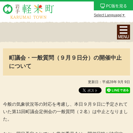
Select Language
▼
ナ
ビ
ゲ
ー
町議会・一般質問（９月９日分）の開催中止
シ
ョ
について
ン
メ
更新日：平成28年 9月 9日
ニ
ュ
ー
今般の気象状況等の対応を考慮し、本日９月９日に予定されて
を
いた第11回町議会定例会の一般質問（２名）は中止となりまし
表
た。
示