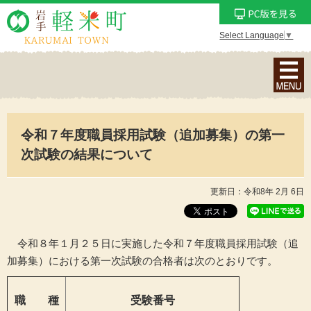
Select Language
▼
ナ
ビ
ゲ
ー
令和７年度職員採用試験（追加募集）の第一
シ
ョ
次試験の結果について
ン
メ
更新日：令和8年 2月 6日
ニ
ュ
ー
令和８年１月２５日に実施した令和７年度職員採用試験（追
を
加募集）における第一次試験の合格者は次のとおりです。
表
示
職 種
受験番号