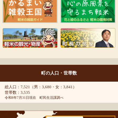
町の人口・世帯数
総人口：7,521（男：3,680・女：3,841）
世帯数：3,535
令和8年7月31日現在 町民生活課調べ