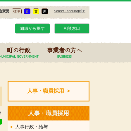
Select Language
▼
色変更
標準
青
黄
黒
組織から探す
相談窓口
町の行政
事業者の方へ
人事・職員採用
人事・職員採用
日
人事行政・給与