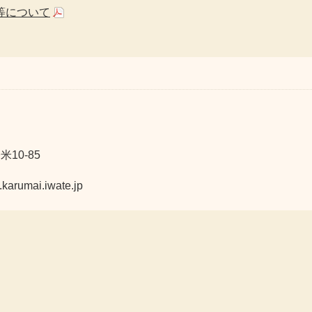
等について
10-85
mai.iwate.jp