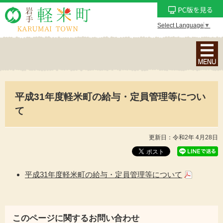
Select Language
▼
ナ
ビ
ゲ
ー
平成31年度軽米町の給与・定員管理等につい
シ
ョ
て
ン
メ
更新日：令和2年 4月28日
ニ
ュ
ー
平成31年度軽米町の給与・定員管理等について
を
表
示
このページに関するお問い合わせ