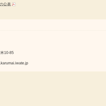
の公表
10-85
mai.iwate.jp