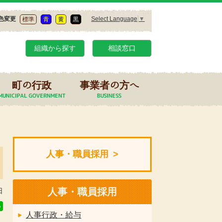
Select Language
▼
色変更
標準
青
黄
黒
組織から探す
相談窓口
町の行政
事業者の方へ
人事・職員採用
人事・職員採用
日
人事行政・給与