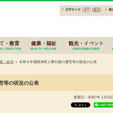
文字サイズ
配
標準
拡大
て・教育
健康・福祉
観光・イベント
政・給与
令和６年度軽米町人事行政の運営等の状況の公表
営等の状況の公表
更新日：令和7年 1月15