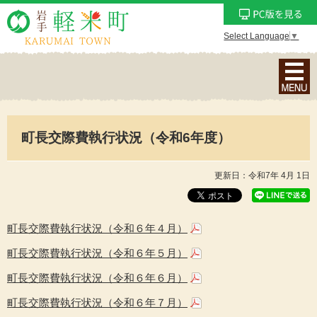
Select Language
▼
ナ
ビ
ゲ
ー
町長交際費執行状況（令和6年度）
シ
ョ
ン
更新日：令和7年 4月 1日
メ
ニ
ュ
町長交際費執行状況（令和６年４月）
ー
町長交際費執行状況（令和６年５月）
を
町長交際費執行状況（令和６年６月）
表
示
町長交際費執行状況（令和６年７月）