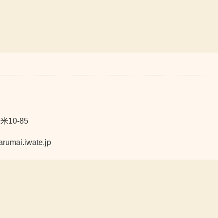
10-85
ai.iwate.jp