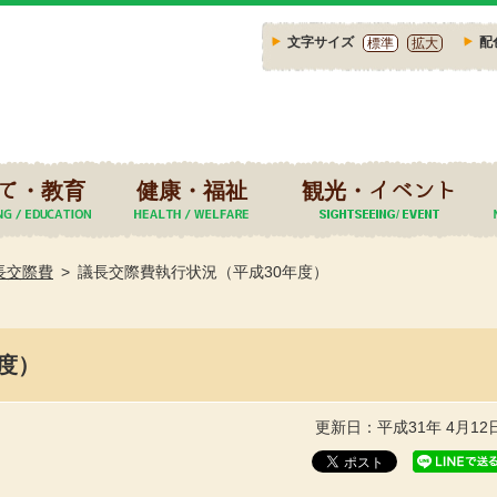
文字サイズ
配
標準
拡大
て・教育
健康・福祉
観光・イベント
長交際費
議長交際費執行状況（平成30年度）
度）
更新日：平成31年 4月12