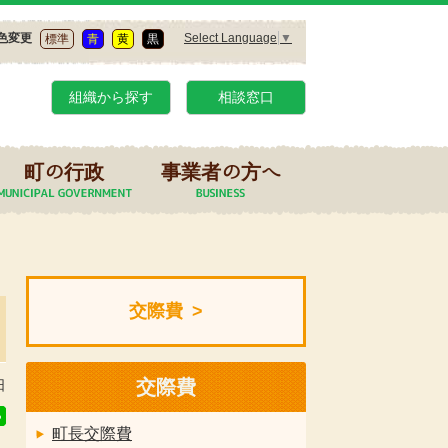
Select Language
▼
色変更
標準
青
黄
黒
組織から探す
相談窓口
町の行政
事業者の方へ
交際費
交際費
日
町長交際費