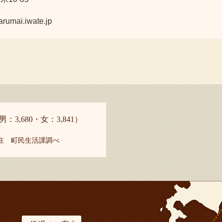
ai.iwate.jp
男：3,680・女：3,841）
現在 町民生活課調べ