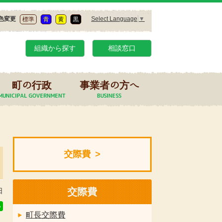
Select Language
▼
色変更
標準
青
黄
黒
組織から探す
相談窓口
町の行政
事業者の方へ
交際費
交際費
日
町長交際費