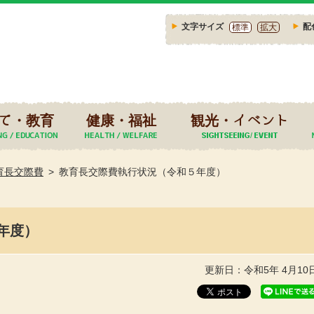
文字サイズ
配
標準
拡大
て・教育
健康・福祉
観光・イベント
育長交際費
教育長交際費執行状況（令和５年度）
年度）
更新日：令和5年 4月10