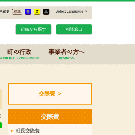
Select Language
▼
色変更
標準
青
黄
黒
組織から探す
相談窓口
町の行政
事業者の方へ
交際費
交際費
日
町長交際費