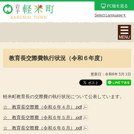
Select Language
▼
ナ
ビ
ゲ
ー
教育長交際費執行状況（令和６年度）
シ
ョ
ン
更新日：令和6年 5月 1日
メ
ニ
ュ
軽米町教育長の交際費の執行状況について公表しています。
ー
☆
教育長交際費（令和６年４月）.pdf
を
☆ 教育長交際費（令和６年５月）.pdf
表
示
☆ 教育長交際費（令和６年６月）.pdf