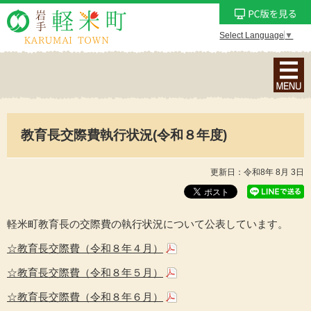
Select Language
▼
ナ
ビ
ゲ
ー
教育長交際費執行状況(令和８年度)
シ
ョ
ン
更新日：令和8年 8月 3日
メ
ニ
ュ
軽米町教育長の交際費の執行状況について公表しています。
ー
☆教育長交際費（令和８年４月）
を
☆教育長交際費（令和８年５月）
表
示
☆教育長交際費（令和８年６月）