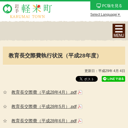
Select Language
▼
ナ
ビ
ゲ
ー
教育長交際費執行状況（平成28年度）
シ
ョ
ン
更新日：平成29年 4月 4日
メ
ニ
ュ
☆
教育長交際費（平成28年4月）.pdf
ー
を
☆
教育長交際費（平成28年5月）.pdf
表
示
☆
教育長交際費（平成28年6月）.pdf