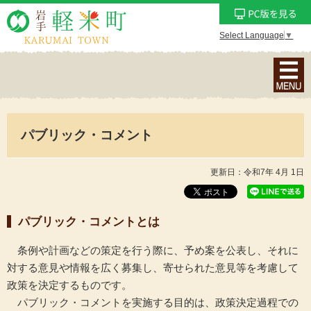
Select Language
▼
ナ
ビ
ゲ
ー
パブリック・コメント
シ
ョ
ン
更新日：令和7年 4月 1日
メ
ニ
パブリック・コメントとは
ュ
ー
条例や計画などの策定を行う際に、予め案を公表し、それに
を
対する意見や情報を広く募集し、寄せられた意見等を考慮して
表
政策を決定するものです。
示
パブリック・コメントを実施する目的は、政策決定過程での