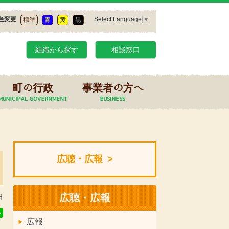
Select Language
▼
色変更
標準
青
黄
黒
組織から探す
相談窓口
町の行政
事業者の方へ
広聴・広報
広聴・広報
日
広報