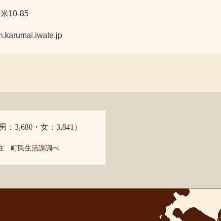
10-85
umai.iwate.jp
男：3,680・女：3,841）
現在 町民生活課調べ