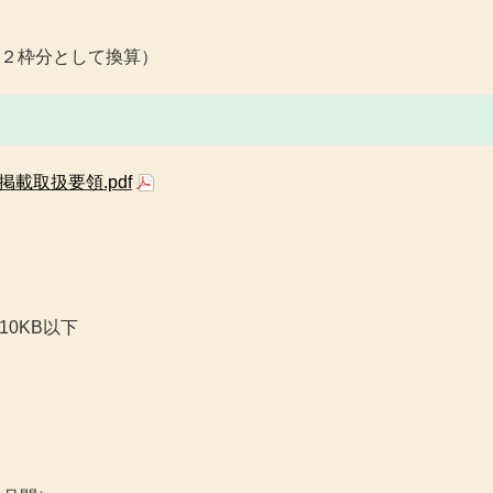
２枠分として換算）
載取扱要領.pdf
10KB以下