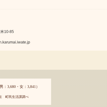
10-85
umai.iwate.jp
男：3,680・女：3,841）
現在 町民生活課調べ