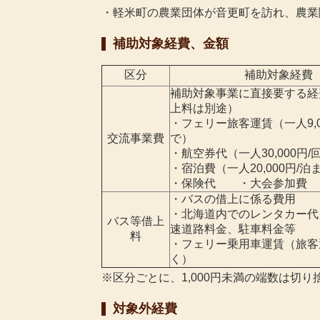
・軽米町の農業団体が音更町を訪れ、農業
補助対象経費、金額
区分
補助対象経費
補助対象事業に直接要する経
上料は別途）
・フェリー旅客運賃（一人9,0
交流事業費
で）
・航空券代（一人30,000円/
・宿泊費（一人20,000円/泊
・保険代 ・大会参加費
・バスの借上に係る費用
・北海道内でのレンタカー代
バス等借上
速道路料金、駐車料金等
料
・フェリー乗用車運賃（旅客
く）
※区分ごとに、1,000円未満の端数は切り
対象外経費