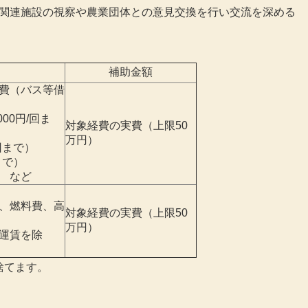
関連施設の視察や農業団体との意見交換を行い交流を深める
補助金額
費（バス等借
00円/回ま
対象経費の実費（上限50
万円）
回まで）
まで）
 など
、燃料費、高
対象経費の実費（上限50
万円）
運賃を除
捨てます。