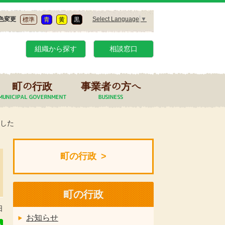
Select Language
▼
色変更
標準
青
黄
黒
組織から探す
相談窓口
町の行政
事業者の方へ
ました
町の行政
町の行政
日
お知らせ