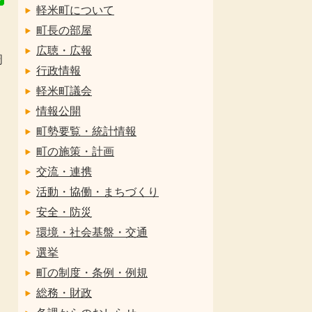
軽米町について
町長の部屋
広聴・広報
周
行政情報
軽米町議会
情報公開
町勢要覧・統計情報
町の施策・計画
交流・連携
活動・協働・まちづくり
安全・防災
環境・社会基盤・交通
選挙
町の制度・条例・例規
総務・財政