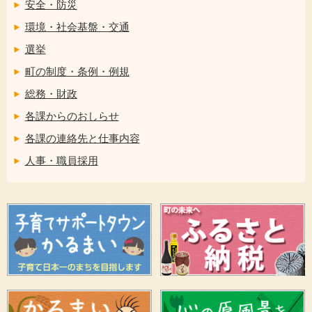
安全・防災
環境・社会基盤・交通
選挙
町の制度・条例・例規
総務・財政
各課からのおしらせ
各課の連絡先と仕事内容
人事・職員採用