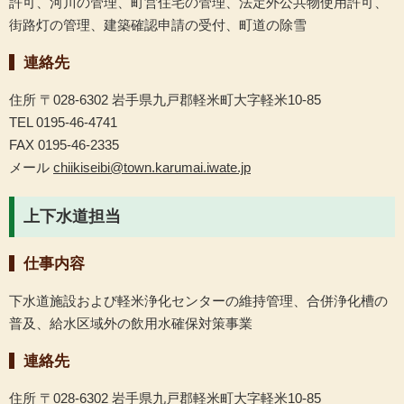
許可、河川の管理、町営住宅の管理、法定外公共物使用許可、
街路灯の管理、建築確認申請の受付、町道の除雪
連絡先
住所 〒028-6302 岩手県九戸郡軽米町大字軽米10-85
TEL 0195-46-4741
FAX 0195-46-2335
メール
chiikiseibi@town.karumai.iwate.jp
上下水道担当
仕事内容
下水道施設および軽米浄化センターの維持管理、合併浄化槽の
普及、給水区域外の飲用水確保対策事業
連絡先
住所 〒028-6302 岩手県九戸郡軽米町大字軽米10-85