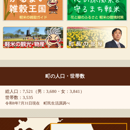
町の人口・世帯数
総人口：7,521（男：3,680・女：3,841）
世帯数：3,535
令和8年7月31日現在 町民生活課調べ