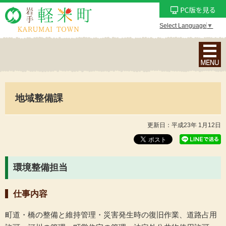
Select Language
▼
ナ
ビ
ゲ
ー
地域整備課
シ
ョ
ン
更新日：平成23年 1月12日
メ
ニ
ュ
環境整備担当
ー
を
仕事内容
表
示
町道・橋の整備と維持管理・災害発生時の復旧作業、道路占用