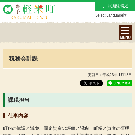
Select Language
▼
ナ
ビ
ゲ
ー
税務会計課
シ
ョ
ン
更新日：平成23年 1月12日
メ
ニ
ュ
課税担当
ー
を
仕事内容
表
示
町税の賦課と減免、固定資産の評価と課税、町税と資産の証明