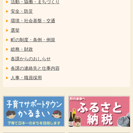
活動・協働・まちづくり
安全・防災
環境・社会基盤・交通
選挙
町の制度・条例・例規
総務・財政
各課からのおしらせ
各課の連絡先と仕事内容
人事・職員採用