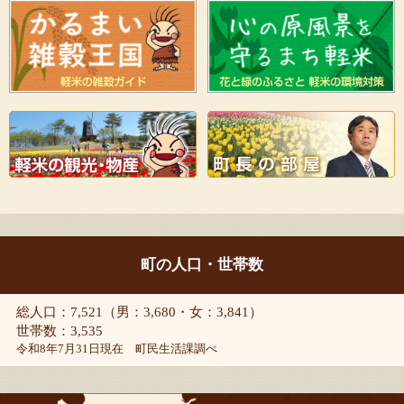
町の人口・世帯数
総人口：7,521（男：3,680・女：3,841）
世帯数：3,535
令和8年7月31日現在 町民生活課調べ