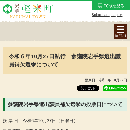
Select Language
▼
ナ
ビ
ゲ
ー
令和６年10月27日執行 参議院岩手県選出議
シ
ョ
員補欠選挙について
ン
メ
更新日：令和6年 10月27日
ニ
ュ
ー
参議院岩手県選出議員補欠選挙の投票日について
を
表
投 票 日 令和6年10月27日（日曜日）
示