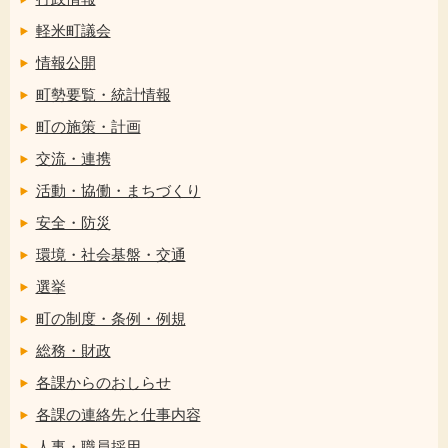
軽米町議会
情報公開
町勢要覧・統計情報
町の施策・計画
交流・連携
活動・協働・まちづくり
安全・防災
環境・社会基盤・交通
選挙
町の制度・条例・例規
総務・財政
各課からのおしらせ
各課の連絡先と仕事内容
人事・職員採用