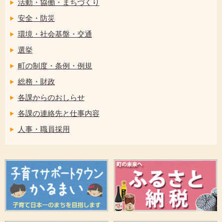
活動・協働・まちづくり
安全・防災
環境・社会基盤・交通
選挙
町の制度・条例・例規
総務・財政
各課からのおしらせ
各課の連絡先と仕事内容
人事・職員採用