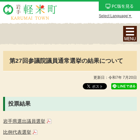
Select Language
▼
ナ
ビ
ゲ
ー
第27回参議院議員通常選挙の結果について
シ
ョ
ン
更新日：令和7年 7月20日
メ
ニ
ュ
投票結果
ー
を
岩手県選出議員選挙
表
示
比例代表選挙