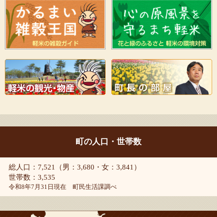
町の人口・世帯数
総人口：7,521（男：3,680・女：3,841）
世帯数：3,535
令和8年7月31日現在 町民生活課調べ