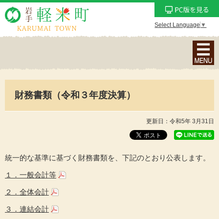
Select Language
▼
ナ
ビ
ゲ
ー
財務書類（令和３年度決算）
シ
ョ
ン
更新日：令和5年 3月31日
メ
ニ
ュ
統一的な基準に基づく財務書類を、下記のとおり公表します。
ー
１．一般会計等
を
２．全体会計
表
示
３．連結会計