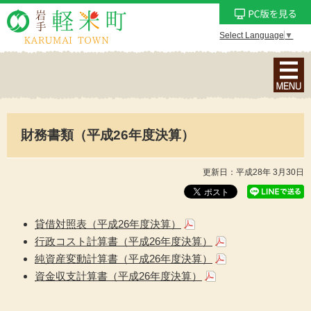
Select Language
▼
ナ
ビ
ゲ
ー
財務書類（平成26年度決算）
シ
ョ
ン
更新日：平成28年 3月30日
メ
ニ
ュ
貸借対照表（平成26年度決算）
ー
行政コスト計算書（平成26年度決算）
を
純資産変動計算書（平成26年度決算）
表
資金収支計算書（平成26年度決算）
示