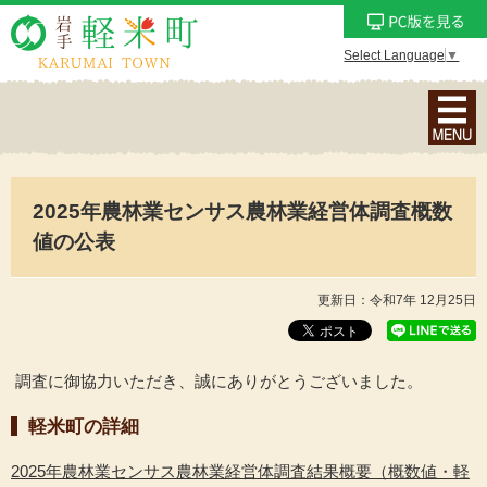
Select Language
▼
ナ
ビ
ゲ
ー
2025年農林業センサス農林業経営体調査概数
シ
ョ
値の公表
ン
メ
更新日：令和7年 12月25日
ニ
ュ
ー
調査に御協力いただき、誠にありがとうございました。
を
軽米町の詳細
表
示
2025年農林業センサス農林業経営体調査結果概要（概数値・軽