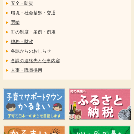
安全・防災
環境・社会基盤・交通
選挙
町の制度・条例・例規
総務・財政
各課からのおしらせ
各課の連絡先と仕事内容
人事・職員採用