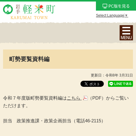
Select Language
▼
ナ
ビ
ゲ
ー
町勢要覧資料編
シ
ョ
ン
更新日：令和8年 3月31日
メ
ニ
ュ
令和７年度版町勢要覧資料編は
こちら
（PDF）からご覧い
ー
ただけます。
を
表
担当 政策推進課・政策企画担当（電話46-2115）
示