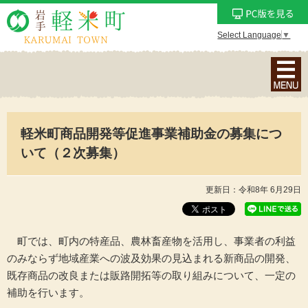
Select Language
▼
ナ
ビ
ゲ
ー
軽米町商品開発等促進事業補助金の募集につ
シ
ョ
いて（２次募集）
ン
メ
更新日：令和8年 6月29日
ニ
ュ
ー
町では、町内の特産品、農林畜産物を活用し、事業者の利益
を
のみならず地域産業への波及効果の見込まれる新商品の開発、
表
既存商品の改良または販路開拓等の取り組みについて、一定の
示
補助を行います。