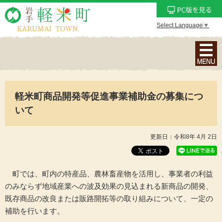
Select Language
▼
ナ
ビ
ゲ
ー
軽米町商品開発等促進事業補助金の募集につ
シ
ョ
いて
ン
メ
更新日：令和8年 4月 2日
ニ
ュ
ー
町では、町内の特産品、農林畜産物を活用し、事業者の利益
を
のみならず地域産業への波及効果の見込まれる新商品の開発、
表
既存商品の改良または販路開拓等の取り組みについて、一定の
示
補助を行います。