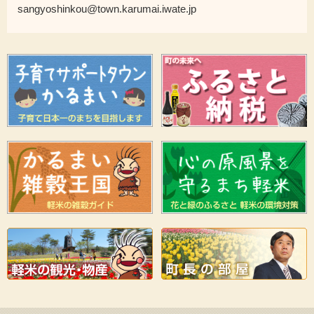
sangyoshinkou@town.karumai.iwate.jp