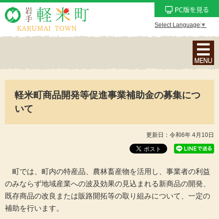
Select Language
▼
ナ
ビ
ゲ
ー
軽米町商品開発等促進事業補助金の募集につ
シ
ョ
いて
ン
メ
更新日：令和6年 4月10日
ニ
ュ
ー
町では、町内の特産品、農林畜産物を活用し、事業者の利益
を
のみならず地域産業への波及効果の見込まれる新商品の開発、
表
既存商品の改良または販路開拓等の取り組みについて、一定の
示
補助を行います。