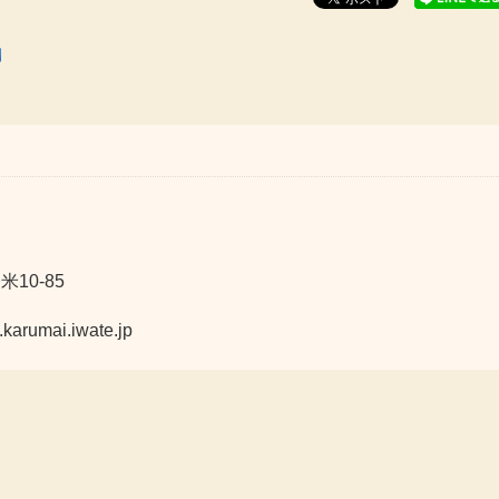
10-85
mai.iwate.jp