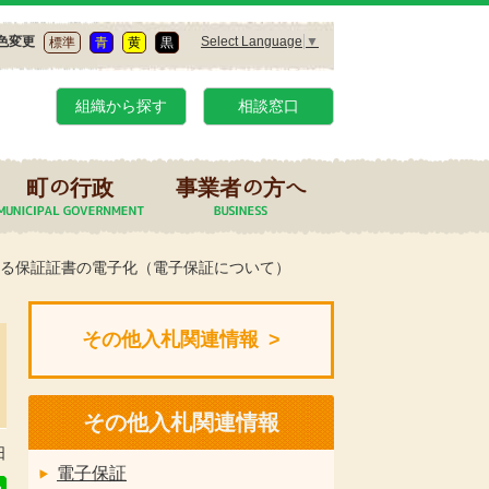
Select Language
▼
色変更
標準
青
黄
黒
組織から探す
相談窓口
町の行政
事業者の方へ
る保証証書の電子化（電子保証について）
その他入札関連情報
その他入札関連情報
日
電子保証