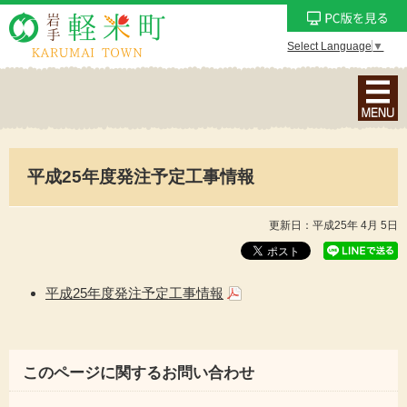
Select Language
▼
ナ
ビ
ゲ
ー
平成25年度発注予定工事情報
シ
ョ
ン
更新日：平成25年 4月 5日
メ
ニ
ュ
平成25年度発注予定工事情報
ー
を
表
このページに関するお問い合わせ
示