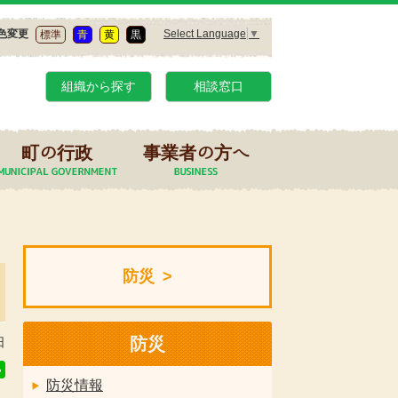
Select Language
▼
色変更
標準
青
黄
黒
組織から探す
相談窓口
町の行政
事業者の方へ
防災
防災
日
防災情報