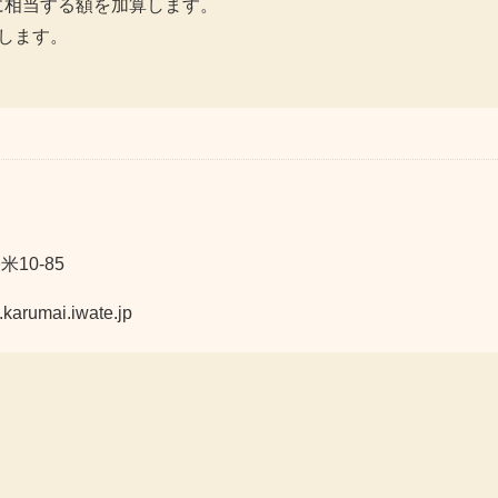
に相当する額を加算します。
算します。
10-85
mai.iwate.jp