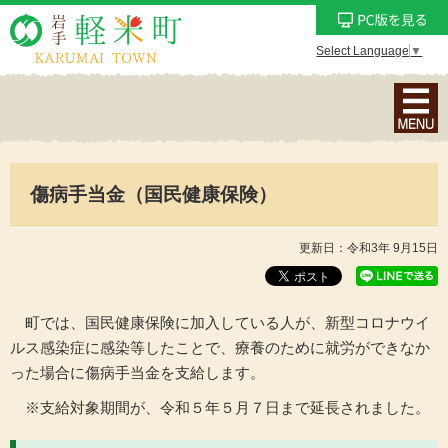
Select Language
▼
ナ
ビ
ゲ
ー
傷病手当金（国民健康保険）
シ
ョ
ン
更新日：令和3年 9月15日
メ
ニ
ュ
町では、国民健康保険に加入している人が、新型コロナウイ
ー
ルス感染症に感染等したことで、療養のために就労ができなか
を
った場合に傷病手当金を支給します。
表
※支給対象期間が、令和５年５月７日まで延長されました。
示