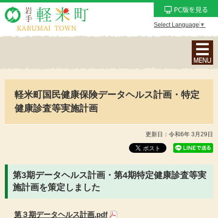
Select Language
▼
ナ
ビ
ゲ
ー
軽米町国民健康保険データヘルス計画・特定
シ
ョ
健康診査等実施計画
ン
メ
更新日：令和6年 3月29日
ニ
ュ
ー
第3期データヘルス計画・
第4期特定健康診査等実
を
施計画を策定しました
表
示
第３期データヘルス計画.pdf