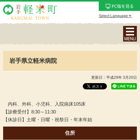
Select Language
▼
ナ
ビ
ゲ
ー
岩手県立軽米病院
シ
ョ
ン
更新日：平成29年 3月20日
メ
ニ
ュ
内科、外科、小児科、入院病床105床
ー
【診療受付】8:30～11:30
を
【休診日】土曜・日曜・祝祭日・年末年始
表
示
住所