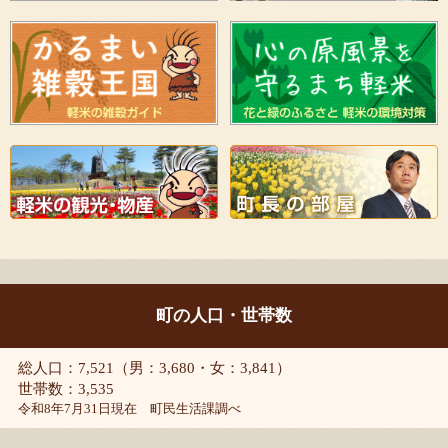
町の人口・世帯数
総人口：7,521（男：3,680・女：3,841）
世帯数：3,535
令和8年7月31日現在 町民生活課調べ