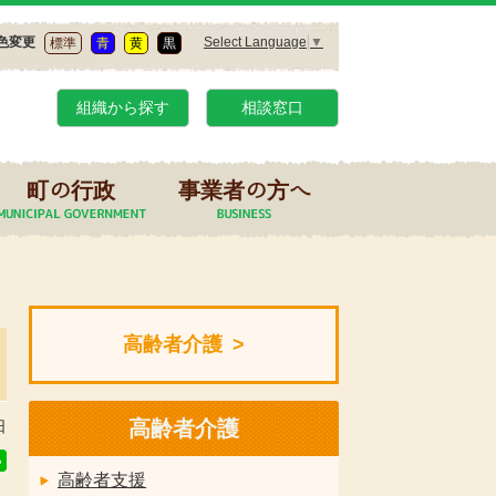
Select Language
▼
色変更
標準
青
黄
黒
組織から探す
相談窓口
町の行政
事業者の方へ
高齢者介護
高齢者介護
日
高齢者支援