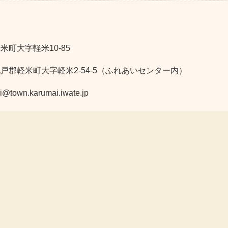
米町大字軽米10-85
九戸郡軽米町大字軽米2-54-5（ふれあいセンター内）
n.karumai.iwate.jp