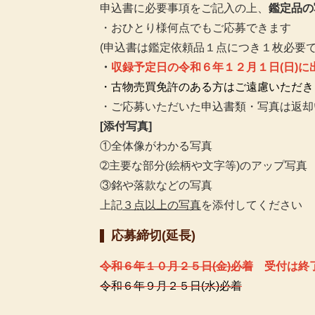
申込書に必要事項をご記入の上、
鑑定品の
・おひとり様何点でもご応募できます
(申込書は鑑定依頼品１点につき１枚必要で
・
収録予定日の令和６年１２月１日(日)
・古物売買免許のある方はご遠慮いただき
・ご応募いただいた申込書類・写真は返却
[添付写真]
①全体像がわかる写真
➁主要な部分(絵柄や文字等)のアップ写真
③銘や落款などの写真
上記
３点以上の写真
を添付してください
応募締切(延長)
令和６年１０月２５日(金)必着
受付は終了
令和６年９月２５日(水)必着