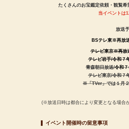
たくさんのお宝鑑定依頼・観覧希
当イベントは1
放送
BSテレ東※再放送/令
テレビ東京※再放送/令
テレビ岩手/令和７
青森朝日放送/
令和７
テレビ東京/令和７年１月
※「TVer」では１月
(※放送日時は都合により変更となる場合
イベント開催時の留意事項