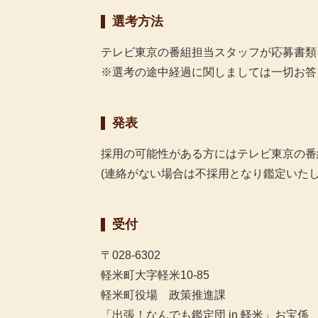
選考方法
テレビ東京の番組担当スタッフが応募書類
※選考の途中経過に関しましては一切お答
発表
採用の可能性がある方にはテレビ東京の番
(連絡がない場合は不採用となり鑑定いた
受付
〒028-6302
軽米町大字軽米10-85
軽米町役場 政策推進課
「出張！なんでも鑑定団 in 軽米」お宝係