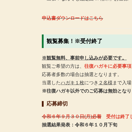
申込書ダウンロードは
こちら
観覧募集！※受付終了
※観覧無料、事前申し込みが必要です。
観覧ご希望の方は、
往復ハガキに必要事項
応募者多数の場合は抽選となります。
当選した
ハガキ１枚
につき
２名様
まで入場
※往復ハガキ以外でのご応募は無効となり
応募締切
令和６年９月３０日(月)必着
受付は終了
抽選結果発表：令和６年１０月下旬