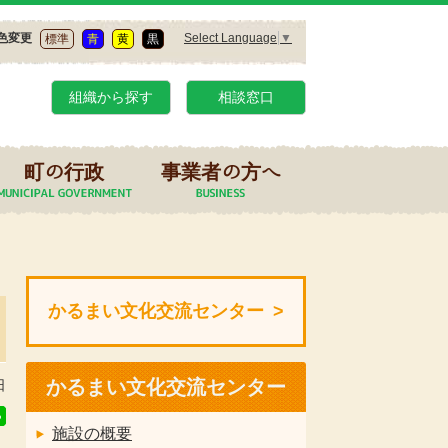
Select Language
▼
色変更
標準
青
黄
黒
組織から探す
相談窓口
町の行政
事業者の方へ
かるまい文化交流センター
かるまい文化交流センター
日
施設の概要