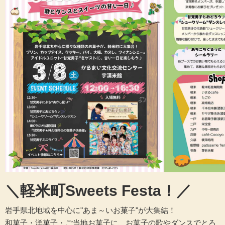
＼軽米町Sweets Festa！／
岩手県北地域を中心に"あま～いお菓子"が大集結！
和菓子・洋菓子・ご当地お菓子に、お菓子の歌やダンスでとろ