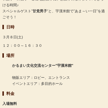
ける時間♪
スペシャルゲスト"
甘党男子
"と、宇漢米館で"あま～い一日"を過
ごそう！
日時
３月８日(土)
１２：００～１６：３０
場所
かるまい文化交流センター"宇漢米館"
物販エリア：ロビー、エントランス
イベントエリア：多目的ホール
料金
入場無料