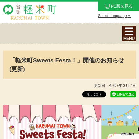
Select Language
▼
ナ
ビ
ゲ
ー
「軽米町Sweets Festa！」開催のお知らせ
シ
ョ
(更新)
ン
メ
更新日：令和7年 3月 7日
ニ
ュ
ー
を
表
示