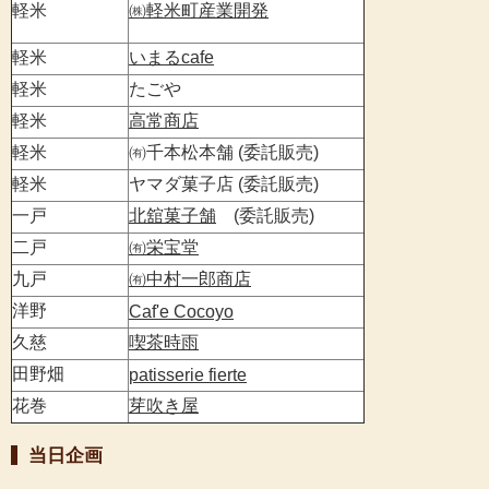
軽米
㈱軽米町産業開発
軽米
いまるcafe
軽米
たごや
軽米
高常商店
軽米
㈲千本松本舗 (委託販売)
軽米
ヤマダ菓子店 (委託販売)
一戸
北舘菓子舗
(委託販売)
二戸
㈲栄宝堂
九戸
㈲中村一郎商店
洋野
Caf'e Cocoyo
久慈
喫茶時雨
田野畑
patisserie fierte
花巻
芽吹き屋
当日企画