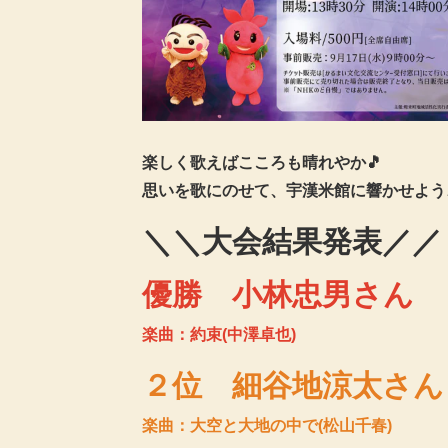
楽しく歌えばこころも晴れやか🎵
思いを歌にのせて、宇漢米館に響かせよう
＼＼大会結果発表／／
優勝 小林忠男さん
楽曲：約束(中澤卓也)
２位 細谷地涼太さん
楽曲：大空と大地の中で(松山千春)