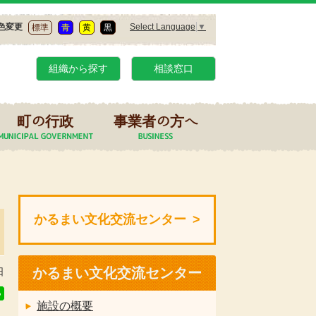
Select Language
▼
色変更
標準
青
黄
黒
組織から探す
相談窓口
町の行政
事業者の方へ
かるまい文化交流センター
かるまい文化交流センター
日
施設の概要