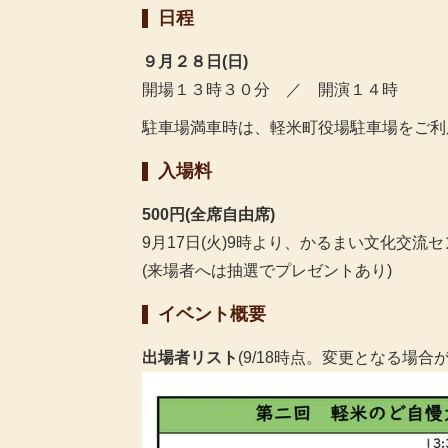
日程
９月２８日(日)
開場１３時３０分 ／ 開演１４時
駐車場満車時は、軽米町役場駐車場をご利
入場料
500円
(全席自由席)
9月17日(火)9時より、かるまい文化交流
(来場者へは抽選でプレゼントあり)
イベント概要
出場者リスト
(9/18時点。変更となる場合