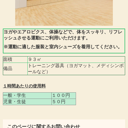
ヨガやエアロビクス、体操などで、体をスッキリ、リフレ
ッシュさせる運動にご利用いただけます。
※運動に適した服装と室内シューズを着用してください。
面積
９３㎡
トレーニング器具（ヨガマット、メディシンボ
備品
ールなど）
１時間あたりの使用料
一般・学生
１００円
児童・生徒
５０円
このページに関するお問い合わせ