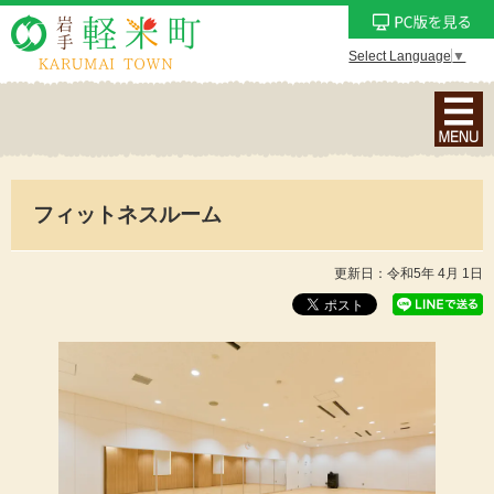
Select Language
▼
ナ
ビ
ゲ
ー
フィットネスルーム
シ
ョ
ン
更新日：令和5年 4月 1日
メ
ニ
ュ
ー
を
表
示