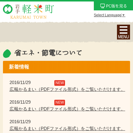
Select Language
▼
ナ
ビ
ゲ
ー
省エネ・節電について
シ
ョ
新着情報
ン
メ
2016/11/29
NEW
ニ
広報かるまい（PDFファイル形式）をご覧いただけます。
ュ
2016/11/29
ー
NEW
広報かるまい（PDFファイル形式）をご覧いただけます。
を
表
2016/11/29
示
広報かるまい（PDFファイル形式）をご覧いただけます。