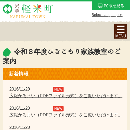
Select Language
▼
ナ
ビ
ゲ
ー
令和８年度ひきこもり家族教室のご
シ
案内
ョ
ン
新着情報
メ
ニ
2016/11/29
NEW
ュ
広報かるまい（PDFファイル形式）をご覧いただけます。
ー
を
2016/11/29
NEW
表
広報かるまい（PDFファイル形式）をご覧いただけます。
示
2016/11/29