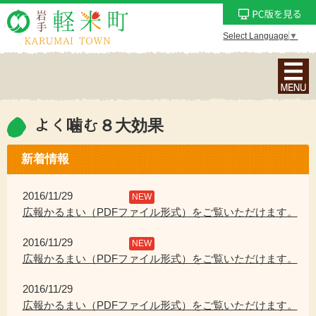
Select Language
▼
ナ
ビ
ゲ
ー
よく噛む８大効果
シ
ョ
新着情報
ン
メ
2016/11/29
NEW
ニ
広報かるまい（PDFファイル形式）をご覧いただけます。
ュ
2016/11/29
ー
NEW
広報かるまい（PDFファイル形式）をご覧いただけます。
を
表
2016/11/29
示
広報かるまい（PDFファイル形式）をご覧いただけます。