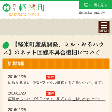
Select Language
▼
ナ
ビ
ゲ
ー
【軽米町産業開発、ミル・みるハウ
シ
ス】のネット回線不具合復旧について
ョ
ン
新着情報
メ
ニ
2016/11/29
NEW
ュ
広報かるまい（PDFファイル形式）をご覧いただけます。
ー
を
2016/11/29
NEW
表
広報かるまい（PDFファイル形式）をご覧いただけます。
示
2016/11/29