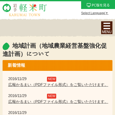
Select Language
▼
ナ
ビ
ゲ
ー
地域計画（地域農業経営基盤強化促
シ
進計画）について
ョ
ン
新着情報
メ
ニ
2016/11/29
NEW
ュ
広報かるまい（PDFファイル形式）をご覧いただけます。
ー
を
2016/11/29
NEW
表
広報かるまい（PDFファイル形式）をご覧いただけます。
示
2016/11/29