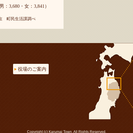
男：3,680・女：3,841）
現在 町民生活課調べ
役場のご案内
Copyright (c) Karumai Town. All Rights Reserved.