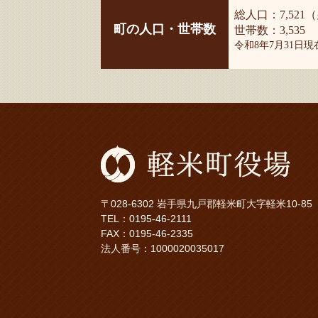
総人口：7,521（
町の人口・世帯数
世帯数：3,535
令和8年7月31日
〒028-6302 岩手県九戸郡軽米町大字軽米10-85
TEL：
0195-46-2111
FAX：0195-46-2335
法人番号：1000020035017