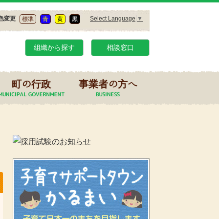
Select Language
▼
色変更
標準
青
黄
黒
組織から探す
相談窓口
町の行政
事業者の方へ