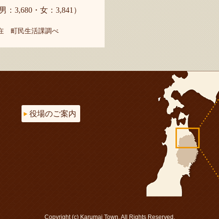
男：3,680・女：3,841）
現在 町民生活課調べ
役場のご案内
Copyright (c) Karumai Town. All Rights Reserved.