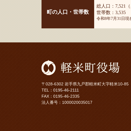
総人口：7,521（
町の人口・世帯数
世帯数：3,535
令和8年7月31日
〒028-6302 岩手県九戸郡軽米町大字軽米10-85
TEL：
0195-46-2111
FAX：0195-46-2335
法人番号：1000020035017