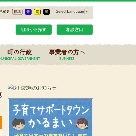
Select Language
▼
色変更
標準
青
黄
黒
組織から探す
相談窓口
町の行政
事業者の方へ
施