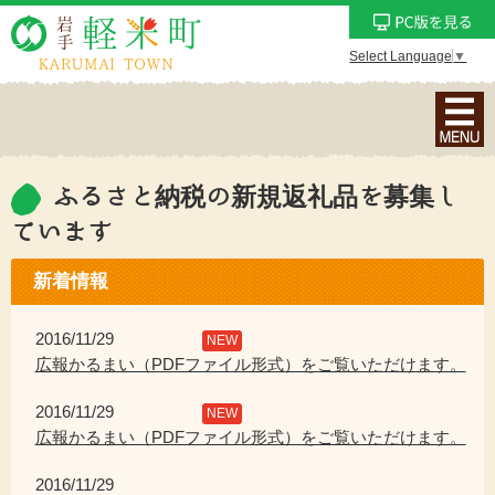
Select Language
▼
ナ
ビ
ゲ
ー
ふるさと納税の新規返礼品を募集し
シ
ています
ョ
ン
新着情報
メ
ニ
2016/11/29
NEW
ュ
広報かるまい（PDFファイル形式）をご覧いただけます。
ー
を
2016/11/29
NEW
表
広報かるまい（PDFファイル形式）をご覧いただけます。
示
2016/11/29