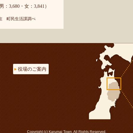
男：3,680・女：3,841）
現在 町民生活課調べ
役場のご案内
Copyright (c) Karumai Town. All Rights Reserved.