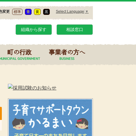
Select Language
▼
色変更
標準
青
黄
黒
組織から探す
相談窓口
町の行政
事業者の方へ