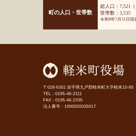
総人口：7,521（
町の人口・世帯数
世帯数：3,535
令和8年7月31日
〒028-6302 岩手県九戸郡軽米町大字軽米10-85
TEL：
0195-46-2111
FAX：0195-46-2335
法人番号：1000020035017