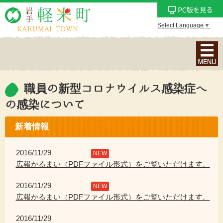
Select Language
▼
ナ
ビ
ゲ
ー
職員の新型コロナウイルス感染症へ
シ
の感染について
ョ
ン
新着情報
メ
ニ
2016/11/29
NEW
ュ
広報かるまい（PDFファイル形式）をご覧いただけます。
ー
を
2016/11/29
NEW
表
広報かるまい（PDFファイル形式）をご覧いただけます。
示
2016/11/29