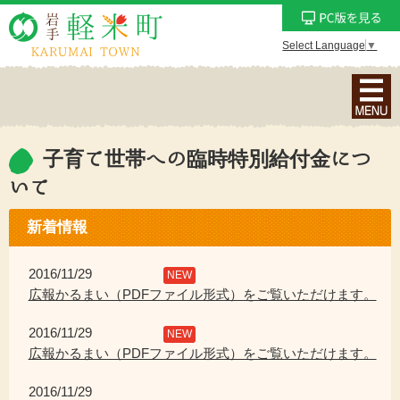
Select Language
▼
ナ
ビ
ゲ
ー
子育て世帯への臨時特別給付金につ
シ
いて
ョ
ン
新着情報
メ
ニ
2016/11/29
NEW
ュ
広報かるまい（PDFファイル形式）をご覧いただけます。
ー
を
2016/11/29
NEW
表
広報かるまい（PDFファイル形式）をご覧いただけます。
示
2016/11/29