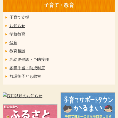
子育て・教育
子育て支援
お知らせ
学校教育
保育
教育相談
乳幼児健診・予防接種
各種手当・助成制度
放課後子ども教室