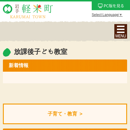
Select Language
▼
ナ
ビ
ゲ
ー
放課後子ども教室
シ
ョ
新着情報
ン
メ
ニ
ュ
ー
を
子育て・教育
表
示