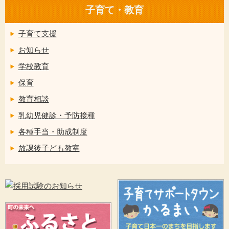
子育て・教育
子育て支援
お知らせ
学校教育
保育
教育相談
乳幼児健診・予防接種
各種手当・助成制度
放課後子ども教室